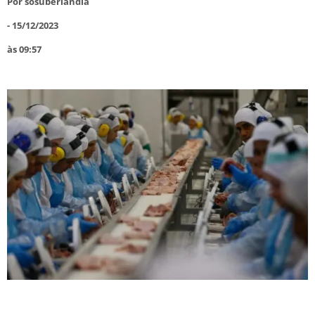
Por
sosuberlandia
-
15/12/2023
às
09:57