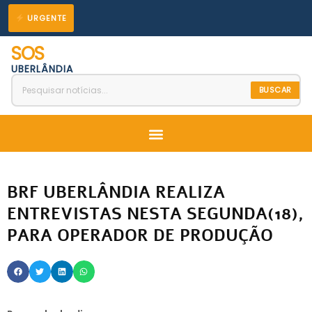
Ir
URGENTE
para
SOS
o
UBERLÂNDIA
conteúdo
BUSCAR
Menu
BRF UBERLÂNDIA REALIZA
ENTREVISTAS NESTA SEGUNDA(18),
PARA OPERADOR DE PRODUÇÃO