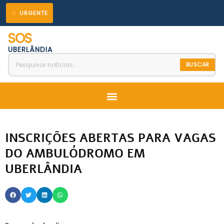
Ir
URGENTE
para
SOS
o
UBERLÂNDIA
conteúdo
BUSCAR
Menu
INSCRIÇÕES ABERTAS PARA VAGAS
DO AMBULÓDROMO EM
UBERLÂNDIA