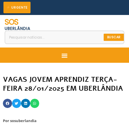
Ir
URGENTE
para
SOS
o
UBERLÂNDIA
conteúdo
BUSCAR
Menu
VAGAS JOVEM APRENDIZ TERÇA-
FEIRA 28/01/2025 EM UBERLÂNDIA
Por
sosuberlandia