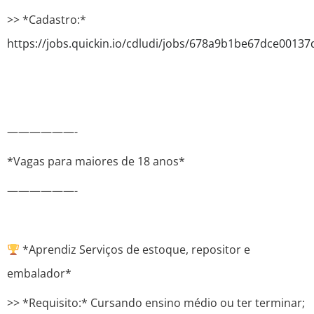
>> *Cadastro:*
https://jobs.quickin.io/cdludi/jobs/678a9b1be67dce0013
——————-
*Vagas para maiores de 18 anos*
——————-
*Aprendiz Serviços de estoque, repositor e
embalador*
>> *Requisito:* Cursando ensino médio ou ter terminar;