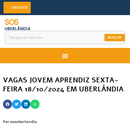
Ir
URGENTE
para
SOS
o
UBERLÂNDIA
conteúdo
BUSCAR
Menu
VAGAS JOVEM APRENDIZ SEXTA-
FEIRA 18/10/2024 EM UBERLÂNDIA
Por
sosuberlandia