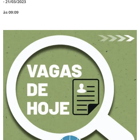
-
21/03/2023
às
09:09