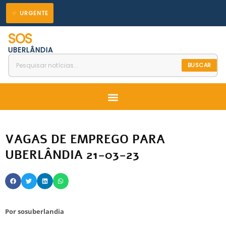
Ir
URGENTE
para
SOS
o
UBERLÂNDIA
conteúdo
BUSCAR
Menu
VAGAS DE EMPREGO PARA
UBERLÂNDIA 21-03-23
Por
sosuberlandia