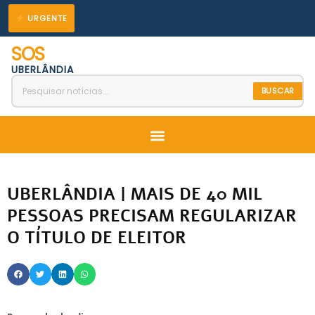
Ir
URGENTE
para
SOS
o
UBERLÂNDIA
conteúdo
BUSCAR
Menu
UBERLÂNDIA | MAIS DE 40 MIL
PESSOAS PRECISAM REGULARIZAR
O TÍTULO DE ELEITOR