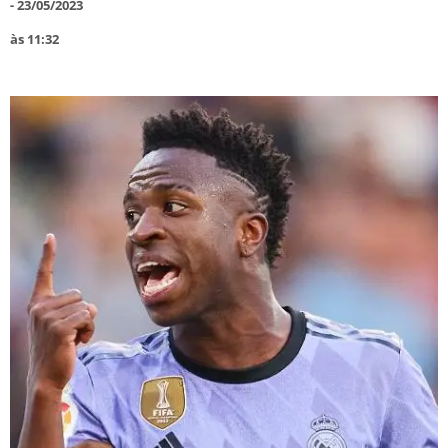
-
23/05/2023
às
11:32