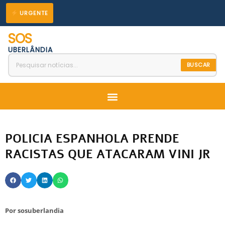
Ir
URGENTE
para
SOS
o
UBERLÂNDIA
conteúdo
BUSCAR
Menu
POLICIA ESPANHOLA PRENDE
RACISTAS QUE ATACARAM VINI JR
Por
sosuberlandia