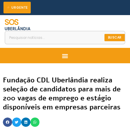
Ir
URGENTE
para
SOS
o
UBERLÂNDIA
conteúdo
BUSCAR
Menu
Fundação CDL Uberlândia realiza
seleção de candidatos para mais de
200 vagas de emprego e estágio
disponíveis em empresas parceiras