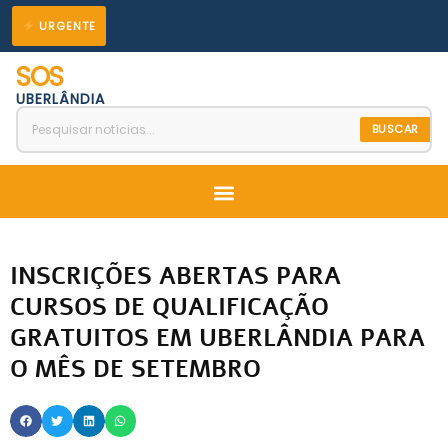
Ir
URGENTE
para
SOS
o
UBERLÂNDIA
conteúdo
BUSCAR
Menu
INSCRIÇÕES ABERTAS PARA
CURSOS DE QUALIFICAÇÃO
GRATUITOS EM UBERLÂNDIA PARA
O MÊS DE SETEMBRO