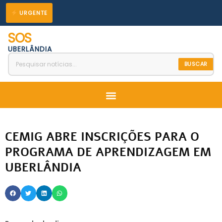
Ir
URGENTE
para
SOS
o
UBERLÂNDIA
conteúdo
BUSCAR
Menu
CEMIG ABRE INSCRIÇÕES PARA O
PROGRAMA DE APRENDIZAGEM EM
UBERLÂNDIA