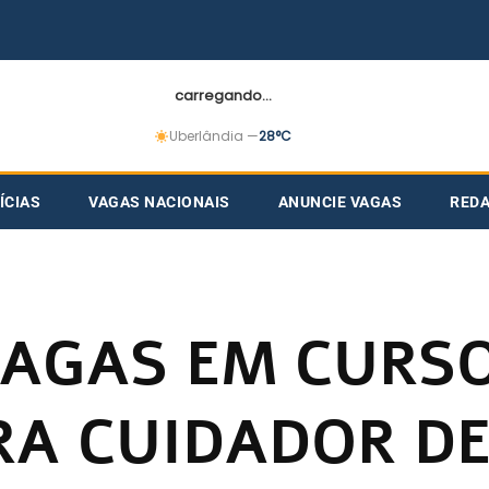
carregando...
Uberlândia —
28°C
ÍCIAS
VAGAS NACIONAIS
ANUNCIE VAGAS
RED
VAGAS EM CURS
RA CUIDADOR DE