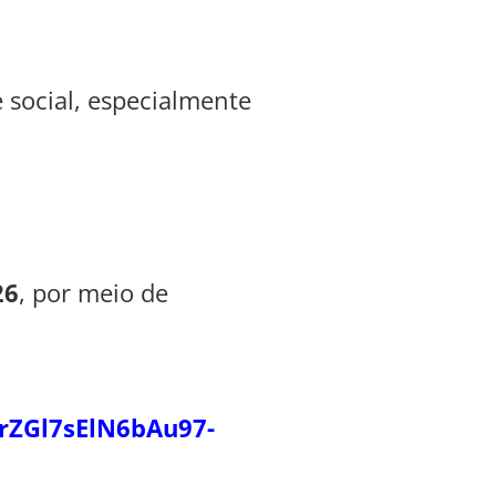
 social, especialmente
26
, por meio de
rZGl7sElN6bAu97-