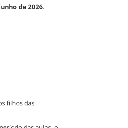
 junho de 2026
.
s filhos das
período das aulas, o