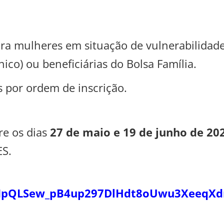
ara mulheres em situação de vulnerabilidade
ico) ou beneficiárias do Bolsa Família.
 por ordem de inscrição.
re os dias
27 de maio e 19 de junho de 20
ES.
1FAIpQLSew_pB4up297DlHdt8oUwu3XeeqXd