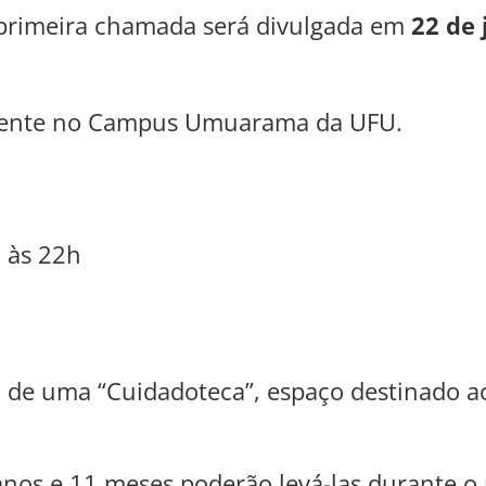
a primeira chamada será divulgada em
22 de
almente no Campus Umuarama da UFU.
6
h às 22h
a de uma “Cuidadoteca”, espaço destinado ao
nos e 11 meses poderão levá-las durante o 